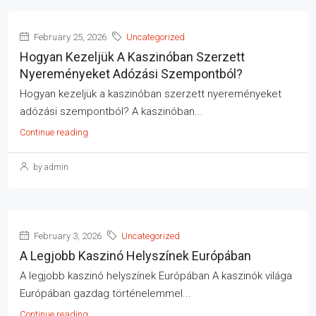
February 25, 2026
Uncategorized
Hogyan Kezeljük A Kaszinóban Szerzett
Nyereményeket Adózási Szempontból?
Hogyan kezeljük a kaszinóban szerzett nyereményeket
adózási szempontból? A kaszinóban...
Continue reading
by admin
February 3, 2026
Uncategorized
A Legjobb Kaszinó Helyszínek Európában
A legjobb kaszinó helyszínek Európában A kaszinók világa
Európában gazdag történelemmel...
Continue reading