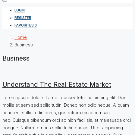
LOGIN
REGISTER
FAVORITES
0
Home
Business
Business
Understand The Real Estate Market
Lorem ipsum dolor sit amet, consectetur adipiscing elit. Duis
mollis et sem sed sollicitudin. Donec non odio neque. Aliquam
hendrerit sollicitudin purus, quis rutrum mi accumsan
nec. Quisque bibendum orci ac nibh facilisis, at malesuada orci
congue. Nullam tempus sollicitudin cursus. Ut et adipiscing