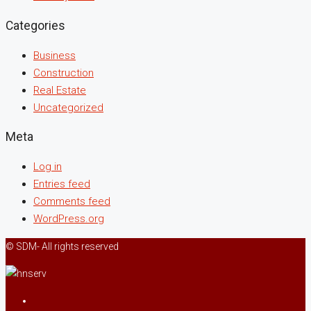
Categories
Business
Construction
Real Estate
Uncategorized
Meta
Log in
Entries feed
Comments feed
WordPress.org
© SDM- All rights reserved