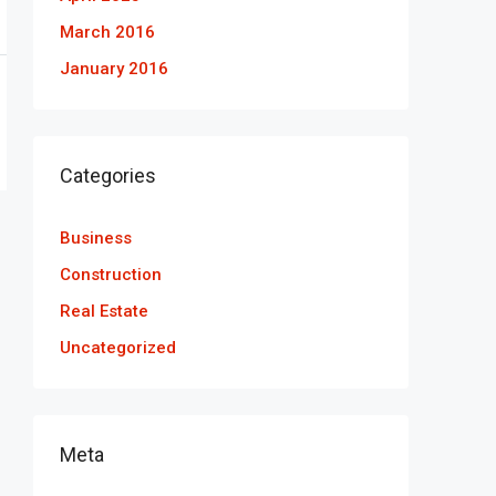
March 2016
January 2016
Categories
Business
Construction
Real Estate
Uncategorized
Meta