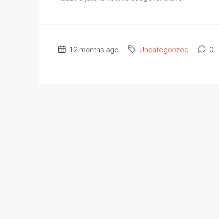
12 months ago
Uncategorized
0