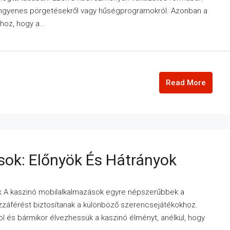
 ingyenes pörgetésekről vagy hűségprogramokról. Azonban a
oz, hogy a...
Read More
sok: Előnyök És Hátrányok
ok A kaszinó mobilalkalmazások egyre népszerűbbek a
zzáférést biztosítanak a különböző szerencsejátékokhoz.
ol és bármikor élvezhessük a kaszinó élményt, anélkül, hogy