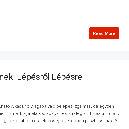
Read More
ek: Lépésről Lépésre
utató A kaszinó világába való belépés izgalmas, de egyben
nem ismerik a játékok szabályait és stratégiáit. Ez az útmutató
magabiztosabban és felelősségteljesebben játszhassanak. A