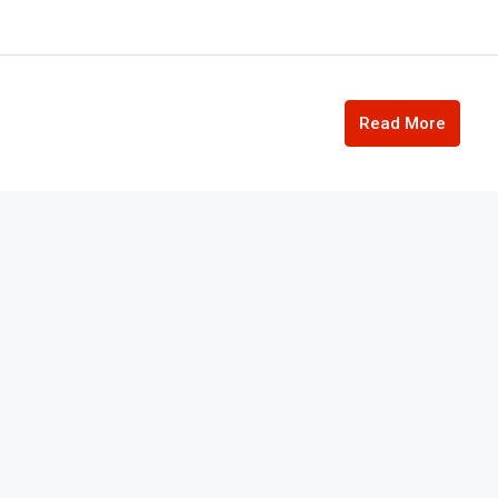
Read More