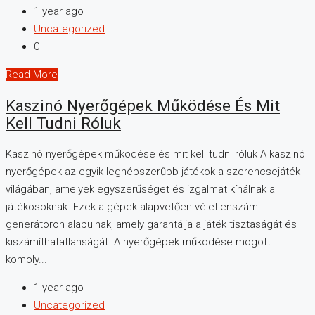
1 year ago
Uncategorized
0
Read More
Kaszinó Nyerőgépek Működése És Mit
Kell Tudni Róluk
Kaszinó nyerőgépek működése és mit kell tudni róluk A kaszinó
nyerőgépek az egyik legnépszerűbb játékok a szerencsejáték
világában, amelyek egyszerűséget és izgalmat kínálnak a
játékosoknak. Ezek a gépek alapvetően véletlenszám-
generátoron alapulnak, amely garantálja a játék tisztaságát és
kiszámíthatatlanságát. A nyerőgépek működése mögött
komoly...
1 year ago
Uncategorized