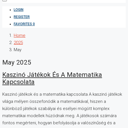
LOGIN
REGISTER
FAVORITES
0
Home
2025
May
May 2025
Kaszinó Játékok És A Matematika
Kapcsolata
Kaszinó játékok és a matematika kapcsolata A kaszinó játékok
világa mélyen összefonódik a matematikával, hiszen a
különböző játékok szabályai és esélyei mögött komplex
matematikai modellek húzódnak meg. A játékosok számára
fontos megérteni, hogyan befolyásolja a valószínűség és a