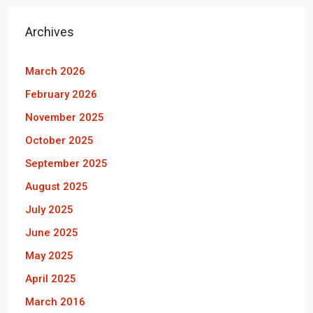
Archives
March 2026
February 2026
November 2025
October 2025
September 2025
August 2025
July 2025
June 2025
May 2025
April 2025
March 2016