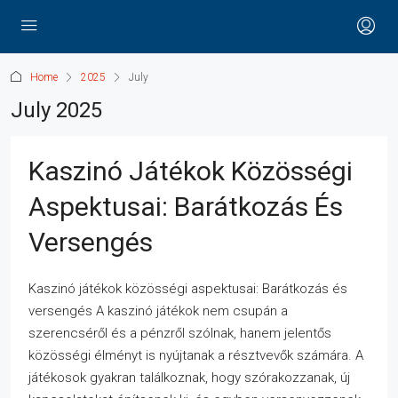
Home
2025
July
July 2025
Kaszinó Játékok Közösségi
Aspektusai: Barátkozás És
Versengés
Kaszinó játékok közösségi aspektusai: Barátkozás és
versengés A kaszinó játékok nem csupán a
szerencséről és a pénzről szólnak, hanem jelentős
közösségi élményt is nyújtanak a résztvevők számára. A
játékosok gyakran találkoznak, hogy szórakozzanak, új